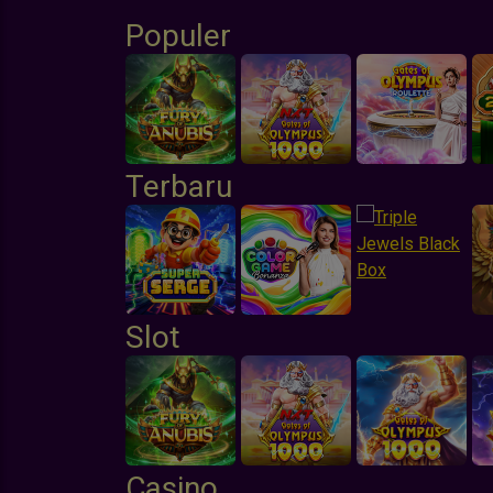
Populer
Terbaru
Slot
Casino