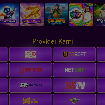
Provider Kami