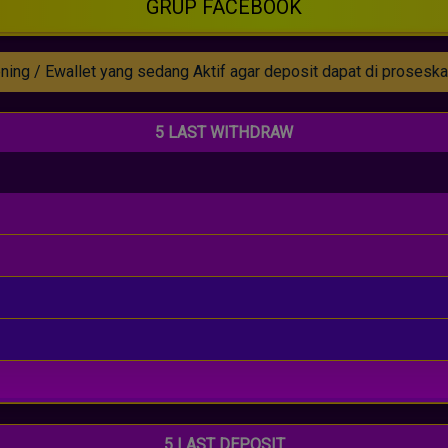
GRUP FACEBOOK
tif agar deposit dapat di proseskan dengan lancar
5 LAST WITHDRAW
5 LAST DEPOSIT