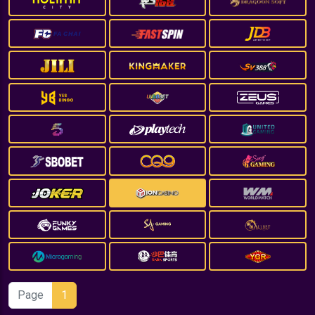
Page
1