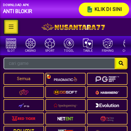
DOWNLOAD APK
KLIK DI SINI
ANTI BLOKIR
SLOT
CASINO
SPORT
TOGEL
TABLE
FISHING
COCK 
Semua