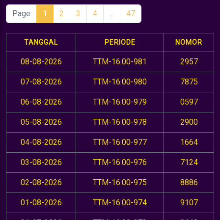
Page
1
2
3
4
...
47
TANGGAL
PERIODE
NOMOR
08-08-2026
TTM-16.00-981
2957
07-08-2026
TTM-16.00-980
7875
06-08-2026
TTM-16.00-979
0597
05-08-2026
TTM-16.00-978
2900
04-08-2026
TTM-16.00-977
1664
03-08-2026
TTM-16.00-976
7124
02-08-2026
TTM-16.00-975
8886
01-08-2026
TTM-16.00-974
9107