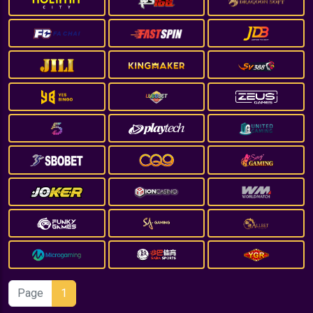
Page
1