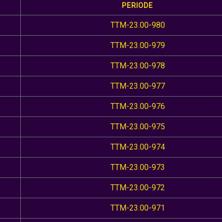
PERIODE
TTM-23.00-980
TTM-23.00-979
TTM-23.00-978
TTM-23.00-977
TTM-23.00-976
TTM-23.00-975
TTM-23.00-974
TTM-23.00-973
TTM-23.00-972
TTM-23.00-971