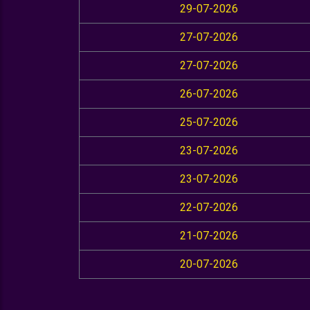
29-07-2026
27-07-2026
27-07-2026
26-07-2026
25-07-2026
23-07-2026
23-07-2026
22-07-2026
21-07-2026
20-07-2026