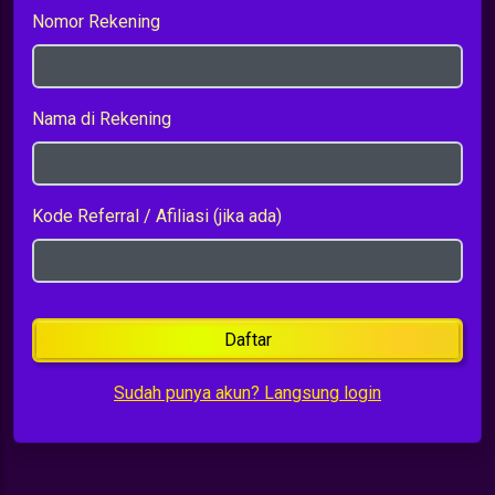
Nomor Rekening
Nama di Rekening
Kode Referral / Afiliasi (jika ada)
Daftar
Sudah punya akun? Langsung login