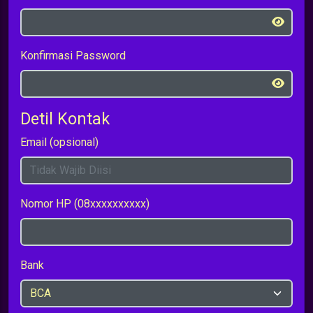
Konfirmasi Password
Detil Kontak
Email (opsional)
Nomor HP (08xxxxxxxxxx)
Bank