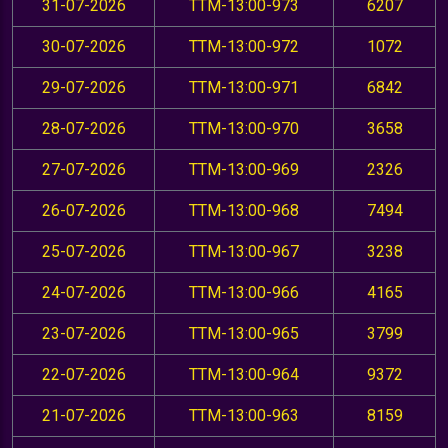
31-07-2026
TTM-13:00-973
6207
30-07-2026
TTM-13:00-972
1072
29-07-2026
TTM-13:00-971
6842
28-07-2026
TTM-13:00-970
3658
27-07-2026
TTM-13:00-969
2326
26-07-2026
TTM-13:00-968
7494
25-07-2026
TTM-13:00-967
3238
24-07-2026
TTM-13:00-966
4165
23-07-2026
TTM-13:00-965
3799
22-07-2026
TTM-13:00-964
9372
21-07-2026
TTM-13:00-963
8159