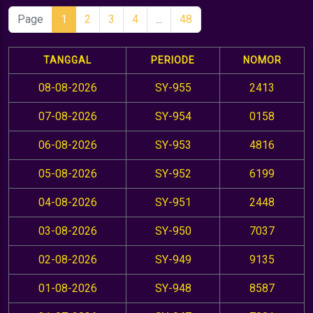
Page
1
2
3
4
...
48
TANGGAL
PERIODE
NOMOR
08-08-2026
SY-955
2413
07-08-2026
SY-954
0158
06-08-2026
SY-953
4816
05-08-2026
SY-952
6199
04-08-2026
SY-951
2448
03-08-2026
SY-950
7037
02-08-2026
SY-949
9135
01-08-2026
SY-948
8587