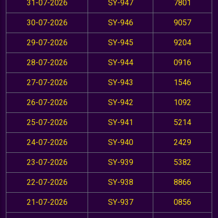
31-07-2026
SY-947
7801
30-07-2026
SY-946
9057
29-07-2026
SY-945
9204
28-07-2026
SY-944
0916
27-07-2026
SY-943
1546
26-07-2026
SY-942
1092
25-07-2026
SY-941
5214
24-07-2026
SY-940
2429
23-07-2026
SY-939
5382
22-07-2026
SY-938
8866
21-07-2026
SY-937
0856