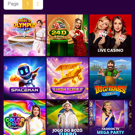
Page
1
2