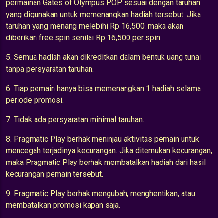
permainan Gates of Olympus POP sesuai dengan taruhan
yang digunakan untuk memenangkan hadiah tersebut. Jika
taruhan yang menang melebihi Rp 16,500, maka akan
diberikan free spin senilai Rp 16,500 per spin.
5. Semua hadiah akan dikreditkan dalam bentuk uang tunai
tanpa persyaratan taruhan.
6. Tiap pemain hanya bisa memenangkan 1 hadiah selama
periode promosi.
7. Tidak ada persyaratan minimal taruhan.
8. Pragmatic Play berhak meninjau aktivitas pemain untuk
mencegah terjadinya kecurangan. Jika ditemukan kecurangan,
maka Pragmatic Play berhak membatalkan hadiah dari hasil
kecurangan pemain tersebut.
9. Pragmatic Play berhak mengubah, menghentikan, atau
membatalkan promosi kapan saja.