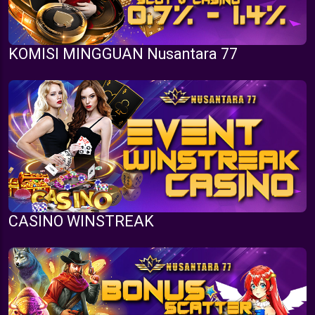
KOMISI MINGGUAN Nusantara 77
CASINO WINSTREAK