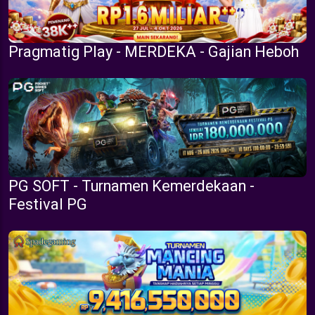
Pragmatig Play - MERDEKA - Gajian Heboh
PG SOFT - Turnamen Kemerdekaan -
Festival PG