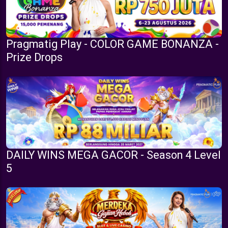
Pragmatig Play - COLOR GAME BONANZA -
Prize Drops
DAILY WINS MEGA GACOR - Season 4 Level
5