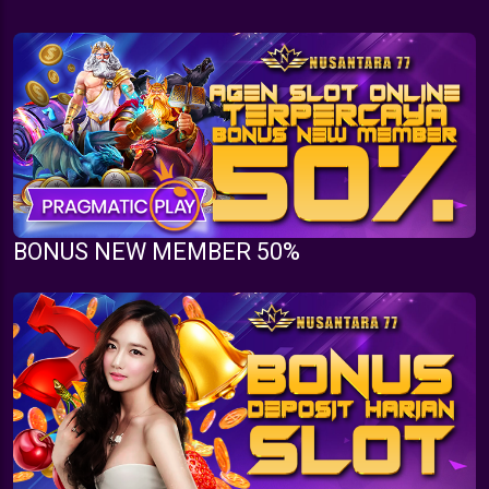
BONUS NEW MEMBER 50%