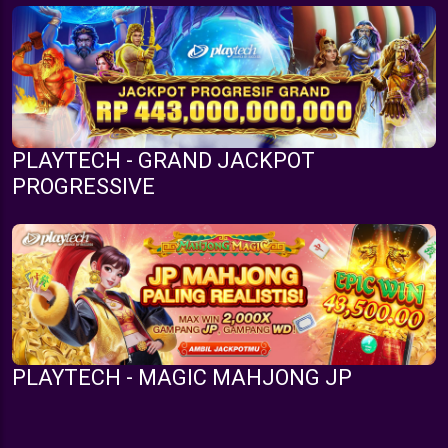
PLAYTECH - GRAND JACKPOT
PROGRESSIVE
PLAYTECH - MAGIC MAHJONG JP