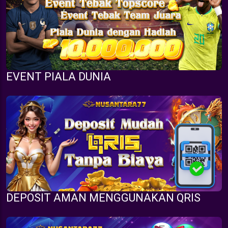
EVENT PIALA DUNIA
DEPOSIT AMAN MENGGUNAKAN QRIS