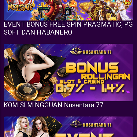
EVENT BONUS FREE SPIN PRAGMATIC, PG
SOFT DAN HABANERO
KOMISI MINGGUAN Nusantara 77