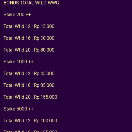
BONUS TOTAL WILD WWG
Stake 200 ++
Total WIld 12 : Rp.15.000
Total WIld 16 : Rp.30.000
Total WIld 20 : Rp.80.000
Stake 1000 ++
Total WIld 12 : Rp.45.000
Total WIld 16 : Rp.85.000
Total WIld 20 : Rp.155.000
Stake 5000 ++
Total WIld 12 : Rp.100.000