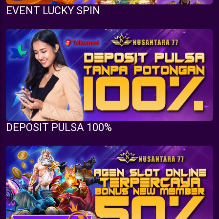
EVENT LUCKY SPIN
DEPOSIT PULSA 100%