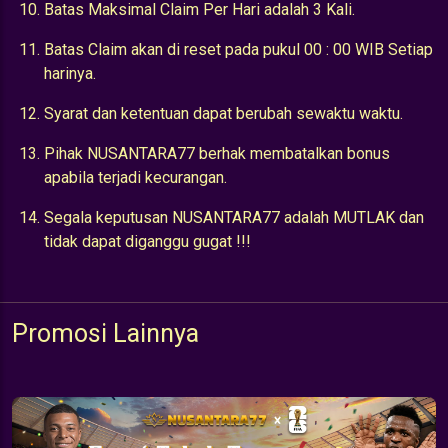
Batas Maksimal Claim Per Hari adalah 3 Kali.
Batas Claim akan di reset pada pukul 00 : 00 WIB Setiap
harinya.
Syarat dan ketentuan dapat berubah sewaktu waktu.
Pihak NUSANTARA77 berhak membatalkan bonus
apabila terjadi kecurangan.
Segala keputusan NUSANTARA77 adalah MUTLAK dan
tidak dapat diganggu gugat !!!
Promosi Lainnya