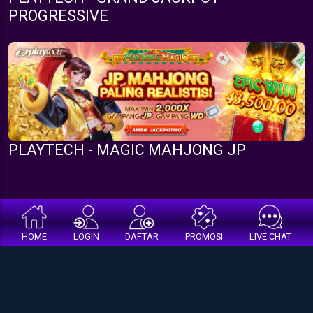
PROGRESSIVE
PLAYTECH - MAGIC MAHJONG JP
HOME
LOGIN
DAFTAR
PROMOSI
LIVE CHAT