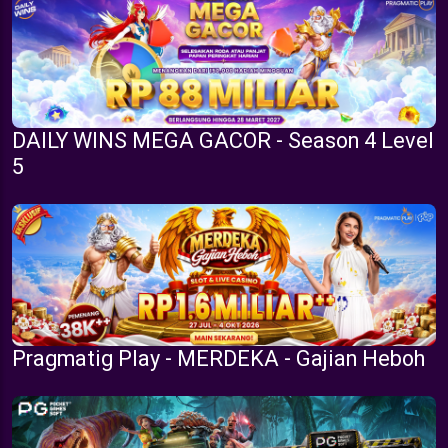
DAILY WINS MEGA GACOR - Season 4 Level
5
Pragmatig Play - MERDEKA - Gajian Heboh