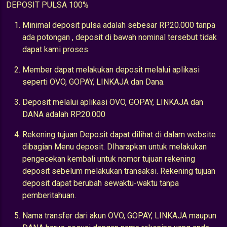
DEPOSIT PULSA 100%
Minimal deposit pulsa adalah sebesar RP.20.000 tanpa
ada potongan , deposit di bawah nominal tersebut tidak
dapat kami proses.
Member dapat melakukan deposit melalui aplikasi
seperti OVO, GOPAY, LINKAJA dan Dana.
Deposit melalui aplikasi OVO, GOPAY, LINKAJA dan
DANA adalah RP.20.000
Rekening tujuan Deposit dapat dilihat di dalam website
dibagian Menu deposit. DIharapkan untuk melakukan
pengecekan kembali untuk nomor tujuan rekening
deposit sebelum melakukan transaksi. Rekening tujuan
deposit dapat berubah sewaktu-waktu tanpa
pemberitahuan.
Nama transfer dari akun OVO, GOPAY, LINKAJA maupun