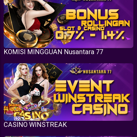
KOMISI MINGGUAN Nusantara 77
CASINO WINSTREAK