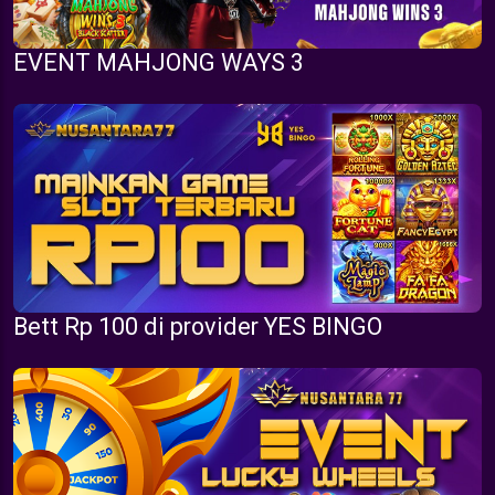
EVENT MAHJONG WAYS 3
Bett Rp 100 di provider YES BINGO