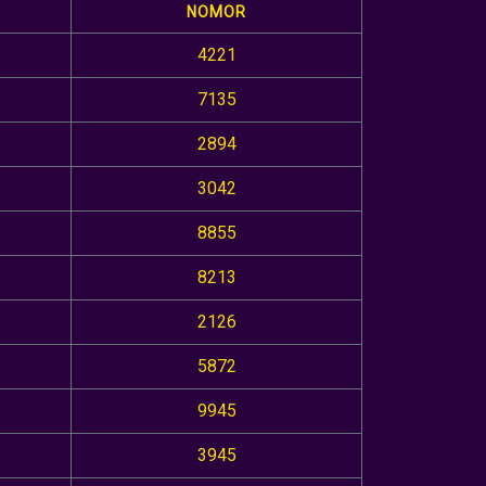
NOMOR
4221
7135
2894
3042
8855
8213
2126
5872
9945
3945