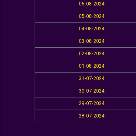
06-08-2024
05-08-2024
04-08-2024
03-08-2024
02-08-2024
01-08-2024
31-07-2024
30-07-2024
29-07-2024
28-07-2024