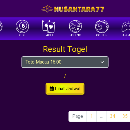
T
TOGEL
TABLE
FISHING
COCK F.
ARC
Result Togel
/
Lihat Jadwal
Page
1
...
34
35