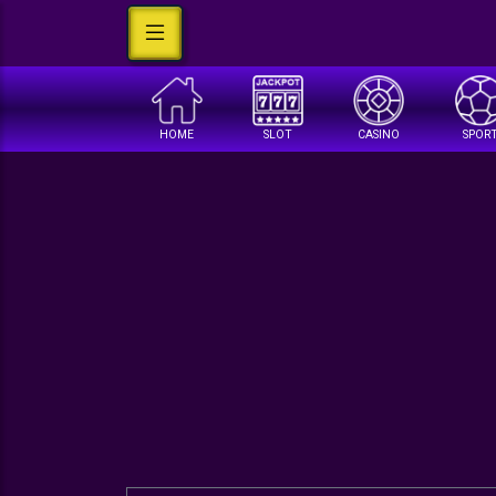
HOME
SLOT
CASINO
SPOR