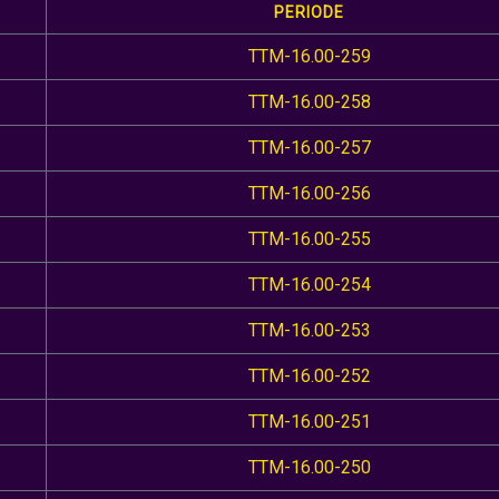
PERIODE
TTM-16.00-259
TTM-16.00-258
TTM-16.00-257
TTM-16.00-256
TTM-16.00-255
TTM-16.00-254
TTM-16.00-253
TTM-16.00-252
TTM-16.00-251
TTM-16.00-250