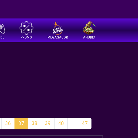
ADE
PROMO
MEGAGACOR
ANUBIS
36
37
38
39
40
...
47