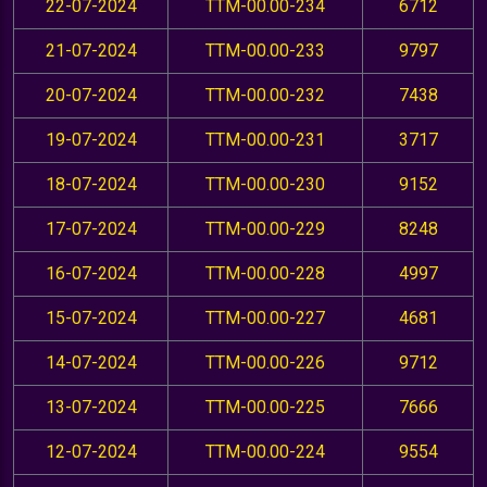
22-07-2024
TTM-00.00-234
6712
21-07-2024
TTM-00.00-233
9797
20-07-2024
TTM-00.00-232
7438
19-07-2024
TTM-00.00-231
3717
18-07-2024
TTM-00.00-230
9152
17-07-2024
TTM-00.00-229
8248
16-07-2024
TTM-00.00-228
4997
15-07-2024
TTM-00.00-227
4681
14-07-2024
TTM-00.00-226
9712
13-07-2024
TTM-00.00-225
7666
12-07-2024
TTM-00.00-224
9554