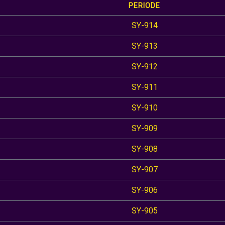
PERIODE
SY-914
SY-913
SY-912
SY-911
SY-910
SY-909
SY-908
SY-907
SY-906
SY-905