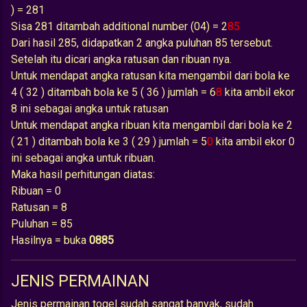
) = 281
Sisa 281 ditambah additional number (04) = 2
85
Dari hasil 285, didapatkan 2 angka puluhan 85 tersebut.
Setelah itu dicari angka ratusan dan ribuan nya.
Untuk mendapat angka ratusan kita mengambil dari bola ke
4 ( 32 ) ditambah bola ke 5 ( 36 ) jumlah = 6
8
kita ambil ekor
8 ini sebagai angka untuk ratusan
Untuk mendapat angka ribuan kita mengambil dari bola ke 2
( 21 ) ditambah bola ke 3 ( 29 ) jumlah = 5
0
kita ambil ekor 0
ini sebagai angka untuk ribuan.
Maka hasil perhitungan diatas:
Ribuan = 0
Ratusan = 8
Puluhan = 85
Hasilnya = buka
0885
JENIS PERMAINAN
Jenis permainan togel sudah sangat banyak, sudah