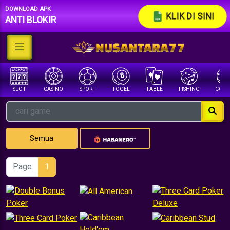
DOWNLOAD APK
KLIK DI SINI
ANTI BLOKIR
SLOT
CASINO
SPORT
TOGEL
TABLE
FISHING
COCK 
Semua
Page
1