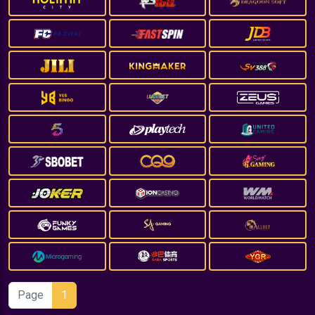
Page
1