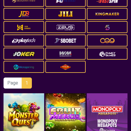
Page
1