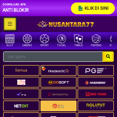
DOWNLOAD APK
KLIK DI SINI
ANTI BLOKIR
SLOT
CASINO
SPORT
TOGEL
TABLE
FISHING
COCK 
Semua