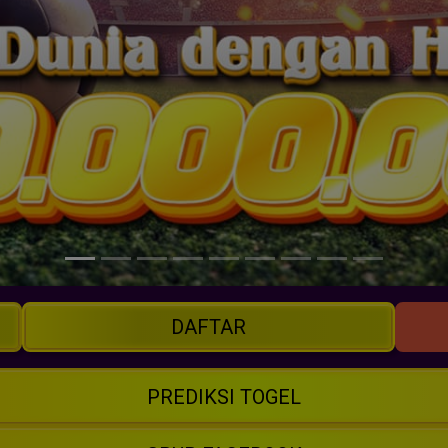
DAFTAR
PREDIKSI TOGEL