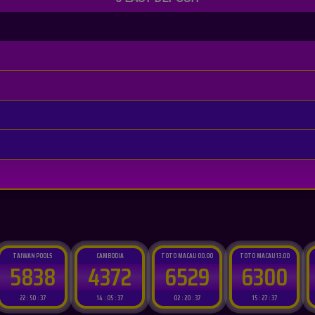
CAMBODIA
TOTO MACAU 00.00
TOTO MACAU 13.00
TOTO MACAU 16.00
4372
6529
6300
7875
14 : 05 : 34
02 : 20 : 34
15 : 27 : 34
18 : 20 : 34