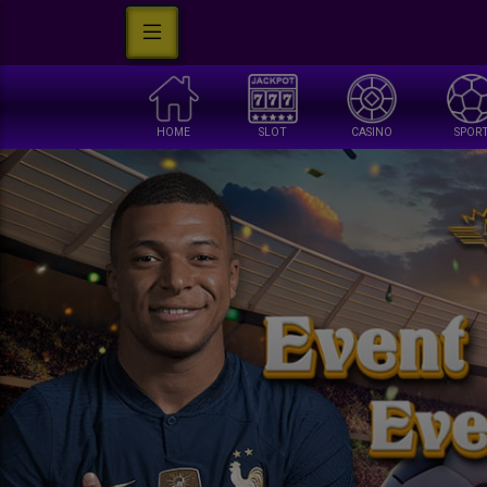
HOME
SLOT
CASINO
SPOR