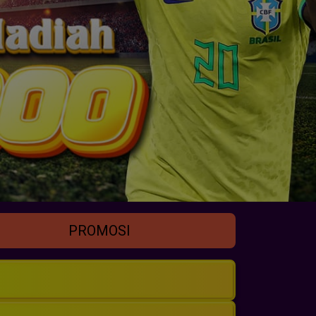
PROMOSI