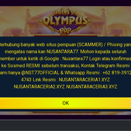
Berhubung banyak web situs penipuan (SCAMMER) / Phising yan
mengatas nama kan NUSANTARA77. Mohon kepada seluruh
member untuk ketik di Google : Nusantara77 Login atau konfirmas
ke Sosmed RESMI sebelum transaksi, Kontak Telegram Resmi
ami hanya @NST77OFFICIAL & Whatsapp Resmi : +62 819-391
4743 Link Resmi : NUSANTARACERIA1.XYZ
NUSANTARACERIA2.XYZ NUSANTARACERIA3.XYZ
OK