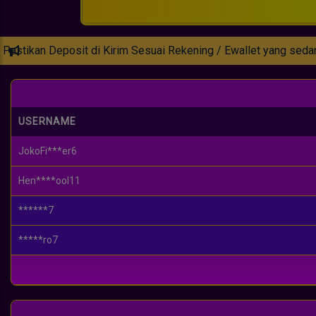
uai Rekening / Ewallet yang sedang Aktif agar deposit dapat di
USERNAME
Hen****ool11
******7
*****ro7
Ant******8
******9