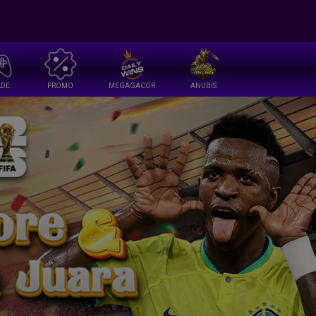
ADE
PROMO
MEGAGACOR
ANUBIS