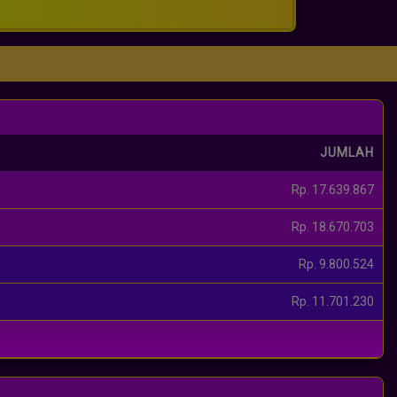
JUMLAH
Rp. 18.670.703
Rp. 9.800.524
Rp. 11.701.230
Rp. 17.200.830
Rp. 25.809.691