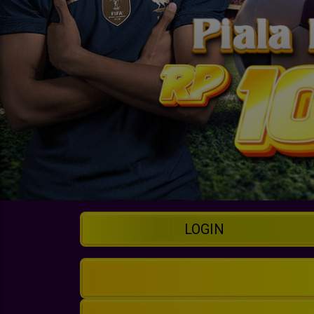
LOGIN