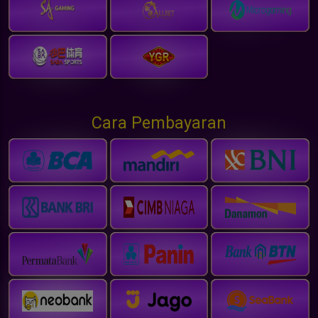
Cara Pembayaran