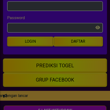
Password
LOGIN
DAFTAR
PREDIKSI TOGEL
GRUP FACEBOOK
ncar