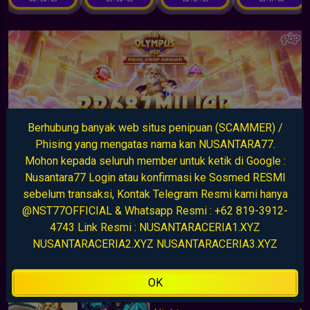
Berhubung banyak web situs penipuan (SCAMMER) /
Phising yang mengatas nama kan NUSANTARA77.
Mohon kepada seluruh member untuk ketik di Google :
Nusantara77 Login atau konfirmasi ke Sosmed RESMI
Populer
Lihat lebih banyak
sebelum transaksi, Kontak Telegram Resmi kami hanya
@NST77OFFICIAL & Whatsapp Resmi : +62 819-3912-
4743 Link Resmi : NUSANTARACERIA1.XYZ
NUSANTARACERIA2.XYZ NUSANTARACERIA3.XYZ
Terbaru
Lihat lebih banyak
OK