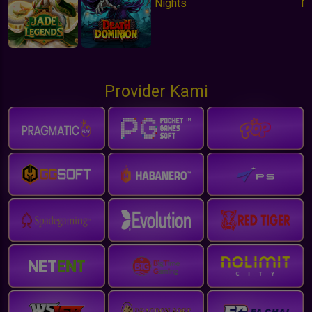
Provider Kami