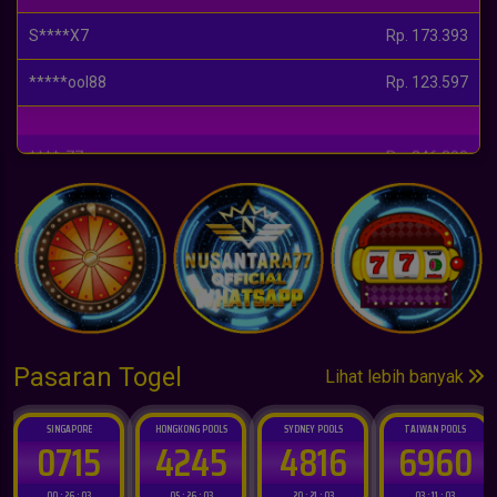
S****X7
Rp. 173.393
*****ool88
Rp. 123.597
****r77
Rp. 246.390
Pasaran Togel
Lihat lebih banyak
HONGKONG POOLS
SYDNEY POOLS
TAIWAN POOLS
CAMBODIA
4245
4816
6960
7607
05 : 26 : 02
20 : 21 : 02
03 : 11 : 02
18 : 26 : 02