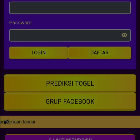
Password
LOGIN
DAFTAR
PREDIKSI TOGEL
GRUP FACEBOOK
ar