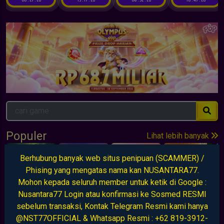
Populer
Lihat lebih banyak
Berhubung banyak web situs penipuan (SCAMMER) /
Phising yang mengatas nama kan NUSANTARA77.
Mohon kepada seluruh member untuk ketik di Google :
Nusantara77 Login atau konfirmasi ke Sosmed RESMI
Terbaru
Lihat lebih banyak
sebelum transaksi, Kontak Telegram Resmi kami hanya
@NST77OFFICIAL & Whatsapp Resmi : +62 819-3912-