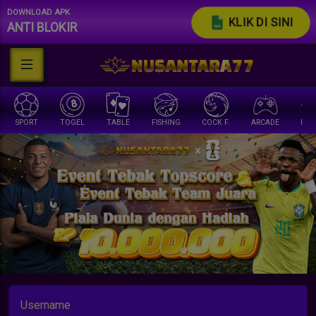
DOWNLOAD APK
KLIK DI SINI
ANTI BLOKIR
SPORT
TOGEL
TABLE
FISHING
COCK F.
ARCADE
PR
Username