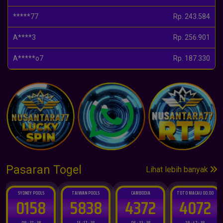
A****3
Rp. 256.901
A*****o7
Rp. 187.330
R****5
Rp. 120.317
Pasaran Togel
Lihat lebih banyak
TAIWAN POOLS
CAMBODIA
TOTO MACAU 00.00
TOTO MACAU 13.00
5838
4372
4072
6300
15 : 17 : 26
06 : 32 : 26
18 : 47 : 26
07 : 54 : 26