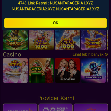
4743 Link Resmi : NUSANTARACERIA1.XYZ
NUSANTARACERIA2.XYZ NUSANTARACERIA3.XYZ
Slot
Lihat lebih banyak
OK
Casino
Lihat lebih banyak
Provider Kami