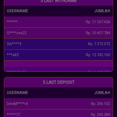
5 LAST WITHDRAW
USERNAME
JUMLAH
******
Rp. 11.107.436
G****ove22
Rp. 10.457.784
Siti****3
Rp. 7.372.572
***aX5
Rp. 12.742.160
G******e22
Rp. 5.448.394
5 LAST DEPOSIT
USERNAME
JUMLAH
DeniM****r4
Rp. 266.102
*****77
Rp. 245.389