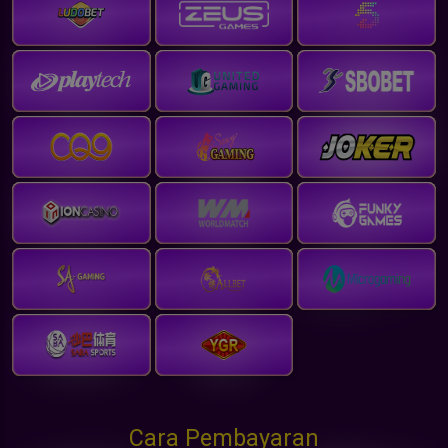
Cara Pembayaran