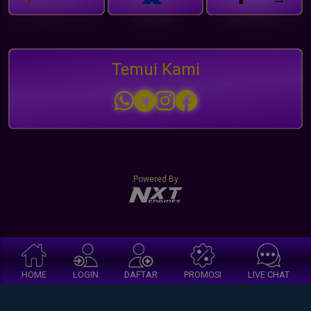
Temui Kami
Powered By
HOME
LOGIN
DAFTAR
PROMOSI
LIVE CHAT