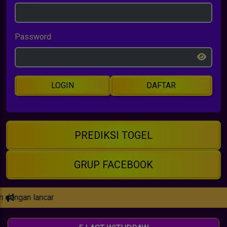
Password
LOGIN
DAFTAR
PREDIKSI TOGEL
GRUP FACEBOOK
car