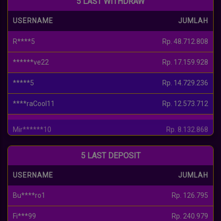
5 LAST WITHDRAW
USERNAME
JUMLAH
******ve22
Rp. 17.159.928
*****5
Rp. 14.729.236
****raCool11
Rp. 12.573.712
Mir******10
Rp. 8.132.868
A***a98
Rp. 13.647.383
5 LAST DEPOSIT
USERNAME
JUMLAH
Fi***99
Rp. 240.979
Mi*****er10
Rp. 163.800