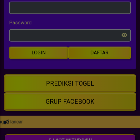
Password
LOGIN
DAFTAR
PREDIKSI TOGEL
GRUP FACEBOOK
Past