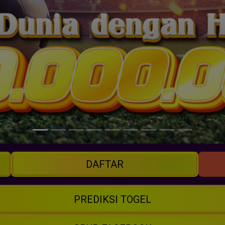
DAFTAR
PREDIKSI TOGEL