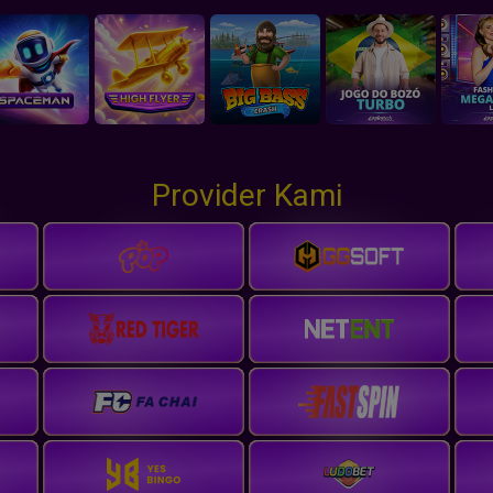
Provider Kami