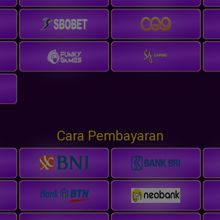
Cara Pembayaran