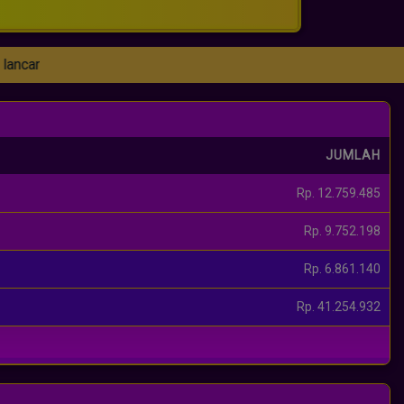
JUMLAH
Rp. 6.861.140
Rp. 41.254.932
Rp. 16.328.101
Rp. 15.852.247
Rp. 15.070.234