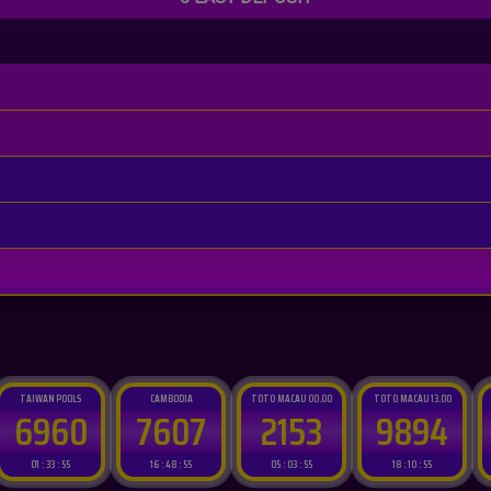
CAMBODIA
TOTO MACAU 00.00
TOTO MACAU 13.00
TOTO MACAU 16.00
7607
2153
9894
0597
16 : 48 : 52
05 : 03 : 52
18 : 10 : 52
21 : 03 : 52