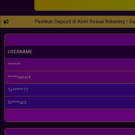
 di Kirim Sesuai Rekening / Ewallet yang sedang Aktif agar dep
USERNAME
To*****77
Si****ar3
D*****ster4
An*****7
******y77