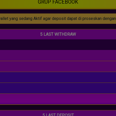
GRUP FACEBOOK
osit dapat di proseskan dengan lancar
5 LAST WITHDRAW
5 LAST DEPOSIT