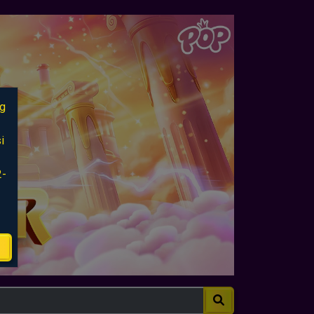
g
i
2-