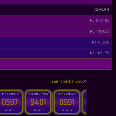
JUMLAH
Rp. 65.258
Rp. 105.179
Rp. 169.549
Rp. 264.049
Rp. 177.632
Lihat lebih banyak
TOTO MACAU 19.00
TOTO MACAU 22.00
TOTO MACAU 23.00
MALAYSIA LOTTERY
9401
0991
1563
1592
00 : 03 : 52
03 : 03 : 52
04 : 03 : 52
TUTUP