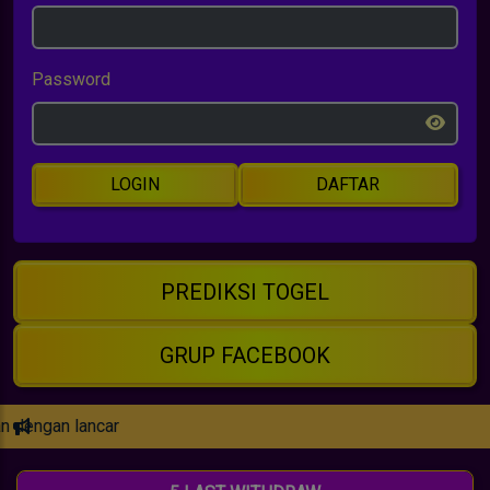
Password
LOGIN
DAFTAR
PREDIKSI TOGEL
GRUP FACEBOOK
ar