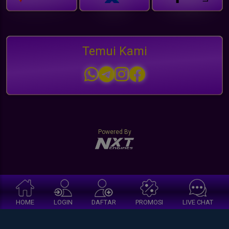
Temui Kami
Powered By
HOME
LOGIN
DAFTAR
PROMOSI
LIVE CHAT