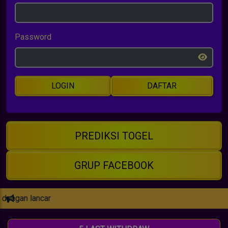
Password
LOGIN
DAFTAR
PREDIKSI TOGEL
GRUP FACEBOOK
Pas