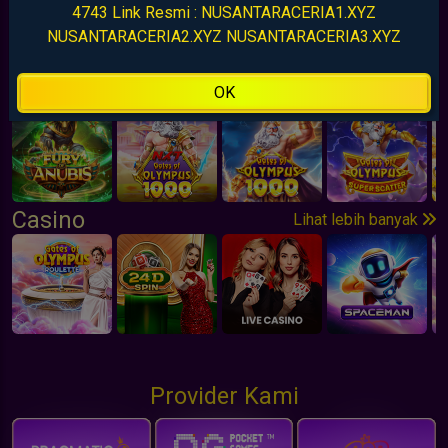
4743 Link Resmi : NUSANTARACERIA1.XYZ
NUSANTARACERIA2.XYZ NUSANTARACERIA3.XYZ
Slot
Lihat lebih banyak
OK
Casino
Lihat lebih banyak
Provider Kami