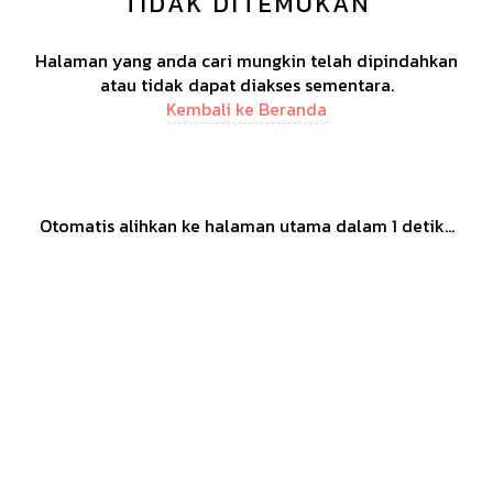
TIDAK DITEMUKAN
Halaman yang anda cari mungkin telah dipindahkan
atau tidak dapat diakses sementara.
Kembali ke Beranda
Otomatis alihkan ke halaman utama dalam
1
detik...